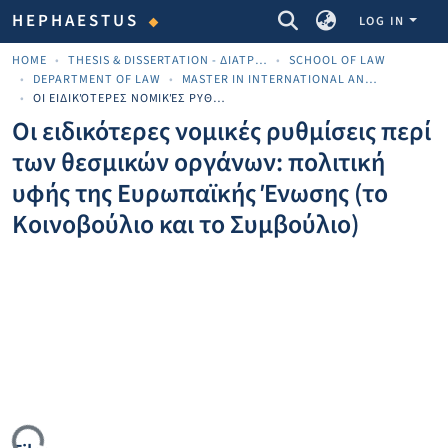
COMMUNITIES & COLLECTIONS
HEPHAESTUS
LOG IN
HOME
THESIS & DISSERTATION - ΔΙΑΤΡΙΒΈΣ & ΔΙΔΑΚΤΟΡΙΚΈΣ
SCHOOL OF LAW
DEPARTMENT OF LAW
MASTER IN INTERNATIONAL AND EUROPEAN BUSINESS LAW (LLM)
ΟΙ ΕΙΔΙΚΌΤΕΡΕΣ ΝΟΜΙΚΈΣ ΡΥΘΜΊΣΕΙΣ ΠΕΡΊ ΤΩΝ ΘΕΣΜΙΚΏΝ ΟΡΓΆΝΩΝ: ΠΟΛΙΤΙΚΉ ΥΦΉΣ ΤΗΣ ΕΥΡΩΠΑΪΚΉΣ ΈΝΩΣΗΣ (ΤΟ ΚΟΙΝΟΒΟΎΛΙΟ ΚΑΙ ΤΟ ΣΥΜΒΟΎΛΙΟ)
Οι ειδικότερες νομικές ρυθμίσεις περί
των θεσμικών οργάνων: πολιτική
υφής της Ευρωπαϊκής Ένωσης (το
Κοινοβούλιο και το Συμβούλιο)