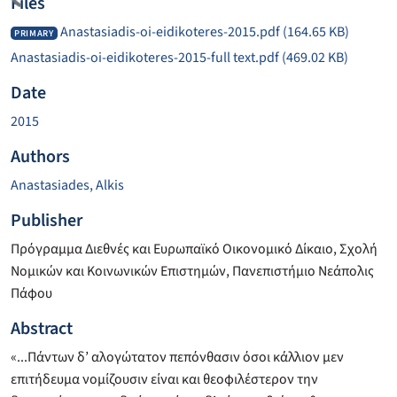
ding...
Files
Anastasiadis-oi-eidikoteres-2015.pdf
(164.65 KB)
PRIMARY
Anastasiadis-oi-eidikoteres-2015-full text.pdf
(469.02 KB)
Date
2015
Authors
Anastasiades, Alkis
Publisher
Πρόγραμμα Διεθνές και Ευρωπαϊκό Οικονομικό Δίκαιο, Σχολή
Νομικών και Κοινωνικών Επιστημών, Πανεπιστήμιο Νεάπολις
Πάφου
Abstract
«...Πάντων δ’ αλογώτατον πεπόνθασιν όσοι κάλλιον μεν
επιτήδευμα νομίζουσιν είναι και θεοφιλέστερον την