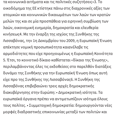
τα κοινωνικά αιτήματα και τις πολιτικές συζητήσεις»3. Το
οικοδόμημα της ΕΕ κτίστηκε πάνω στις διαχρονικές αξίες των
ατομικών και κοινωνικών δικαιωμάτων των λαών των κρατών
μελών της και σε μία προσπάθεια για ειρηνική συμβίωση των
λαών, οικονομική ευημερία, δημοκρατία και ελευθερία
κινήσεως4. Με την έναρξη της ισχύος της Συνθήκης της
Λισσαβόνας, την 1η Δεκεμβρίου του 2009, η Ευρωπαϊκή Ένωση
απέκτησε νομική προσωπικότητα καιανέλαβε τις
αρμοδιότητες που είχε προηγουμένως η Ευρωπαϊκή Κοινότητα
5. Έτσι, το κοινοτικό δίκαιο καθίσταται «δίκαιο της Ένωσης»,
περιλαμβάνοντας όλες τις εκδοθείσες στο παρελθόν διατάξεις
δυνάμει της Συνθήκης για την Ευρωπαϊκή Ένωση όπως αυτή
είχε προ της Συνθήκης της Λισσαβόνας6. Η Συνθήκη της
Λισσαβόνας επιβεβαιώνει τρεις αρχές δημοκρατικής
διακυβέρνησης στην Ευρώπη: • Δημοκρατική ισότητα. Τα
ευρωπαϊκά όργανα πρέπει να αντιμετωπίζουν ισότιμα όλους
τους πολίτες. • Συμμετοχική δημοκρατία: δημιουργούνται νέες
μορφές διαδραστικής επικοινωνίας μεταξύ των πολιτών και