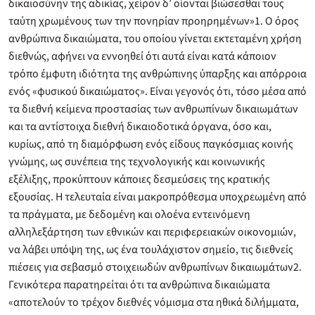
δικαιοσύνην της αδικίας, χείρον δ’ οίονται βιώσεσθαι τους
ταύτη χρωμένους των την πονηρίαν προηρημένων»1. Ο όρος
ανθρώπινα δικαιώματα, του οποίου γίνεται εκτεταμένη χρήση
διεθνώς, αφήνει να εννοηθεί ότι αυτά είναι κατά κάποιον
τρόπο έμφυτη ιδιότητα της ανθρώπινης ύπαρξης και απόρροια
ενός «φυσικού δικαιώματος». Είναι γεγονός ότι, τόσο μέσα από
τα διεθνή κείμενα προστασίας των ανθρωπίνων δικαιωμάτων
και τα αντίστοιχα διεθνή δικαιοδοτικά όργανα, όσο και,
κυρίως, από τη διαμόρφωση ενός είδους παγκόσμιας κοινής
γνώμης, ως συνέπεια της τεχνολογικής και κοινωνικής
εξέλιξης, προκύπτουν κάποιες δεσμεύσεις της κρατικής
εξουσίας. Η τελευταία είναι μακροπρόθεσμα υποχρεωμένη από
τα πράγματα, με δεδομένη και ολοένα εντεινόμενη
αλληλεξάρτηση των εθνικών και περιφερειακών οικονομιών,
να λάβει υπόψη της, ως ένα τουλάχιστον σημείο, τις διεθνείς
πιέσεις για σεβασμό στοιχειωδών ανθρωπίνων δικαιωμάτων2.
Γενικότερα παρατηρείται ότι τα ανθρώπινα δικαιώματα
«αποτελούν το τρέχον διεθνές νόμισμα στα ηθικά διλήμματα,