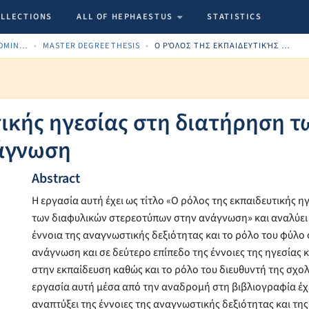
OLLECTIONS
ALL OF HEPHAESTUS
STATISTICS
SCHOOL OF ECONOMICS, ADMINISTRATION AND COMPUTER SCIENCE
MASTER DEGREE THESIS
Ο ΡΌΛΟΣ ΤΗΣ ΕΚΠΑΙΔΕΥΤΙΚΉΣ ΗΓΕΣΊΑΣ ΣΤΗ ΔΙΑΤΉΡΗΣΗ ΤΩΝ ΔΙΑΦΥΛΙΚΏΝ ΣΤΕΡΕΟΤΎΠΩΝ ΣΤΗΝ ΑΝΆΓΝΩΣΗ
τικής ηγεσίας στη διατήρηση 
άγνωση
Abstract
Η εργασία αυτή έχει ως τίτλο «Ο ρόλος της εκπαιδευτικής 
των διαφυλικών στερεοτύπων στην ανάγνωση» και αναλύει
έννοια της αναγνωστικής δεξιότητας και το ρόλο του φύλο
ανάγνωση και σε δεύτερο επίπεδο της έννοιες της ηγεσίας κ
στην εκπαίδευση καθώς και το ρόλο του διευθυντή της σχο
εργασία αυτή μέσα από την αναδρομή στη βιβλιογραφία έχ
αναπτύξει της έννοιες της αναγνωστικής δεξιότητας και τη