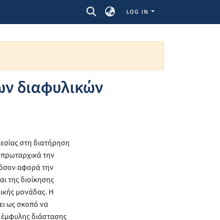
LOG IN
των διαφυλικών
ηγεσίας στη διατήρηση
 πρωταρχικά την
 όσον αφορά την
αι της διοίκησης
λικής μονάδας. Η
ει ως σκοπό να
ς έμφυλης διάστασης