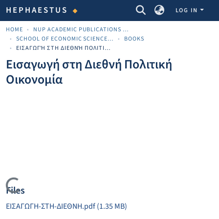
COMMUNITIES & COLLECTIONS
HEPHAESTUS
LOG IN
HOME
NUP ACADEMIC PUBLICATIONS - ΑΚΑΔΗΜΑΪΚΈΣ ΔΗΜΟΣΙΕΎΣΕΙΣ ΠΝΠ
SCHOOL OF ECONOMIC SCIENCES AND BUSINESS
BOOKS
ΕΙΣΑΓΩΓΉ ΣΤΗ ΔΙΕΘΝΉ ΠΟΛΙΤΙΚΉ ΟΙΚΟΝΟΜΊΑ
Εισαγωγή στη Διεθνή Πολιτική
Οικονομία
Loading...
Files
ΕΙΣΑΓΩΓΗ-ΣΤΗ-ΔΙΕΘΝΗ.pdf
(1.35 MB)