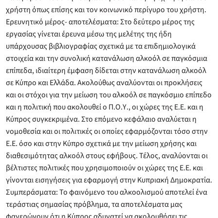
χρήστη όπως επίσης και τον κοινωνικό περίγυρο του χρήστη.
Ερευνητικό μέρος- αποτελέσματα: Στο δεύτερο μέρος της
εργασίας γίνεται έρευνα μέσω της μελέτης της ήδη
υπάρχουσας βιβλιογραφίας σχετικά με τα επιδημιολογικά
στοιχεία και την συνολική κατανάλωση αλκοόλ σε παγκόσμια
επίπεδα, ιδιαίτερη έμφαση δίδεται στην κατανάλωση αλκοόλ
σε Κύπρο και Ελλάδα. Ακολούθως αναλύονται οι προκλήσεις
και οι στόχοι για την μείωση του αλκοόλ σε παγκόσμιο επίπεδο
και η πολιτική που ακολουθεί ο Π.Ο.Υ., οι χώρες της Ε.Ε. και η
Κύπρος συγκεκριμένα. Στο επόμενο κεφάλαιο αναλύεται η
νομοθεσία και οι πολιτικές οι οποίες εφαρμόζονται τόσο στην
Ε.Ε. όσο και στην Κύπρο σχετικά με την μείωση χρήσης και
διαθεσιμότητας αλκοόλ στους εφήβους. Τέλος, αναλύονται οι
βέλτιστες πολιτικές που χρησιμοποιούν οι χώρες της Ε.Ε. και
γίνονται εισηγήσεις για εφαρμογή στην Κυπριακή Δημοκρατία.
Συμπεράσματα: Το φαινόμενο του αλκοολισμού αποτελεί ένα
τεράστιας σημασίας πρόβλημα, τα αποτελέσματα μας
φανερώνουν ότι η Κύπρος αδυνατεί να ακολουθήσει τις