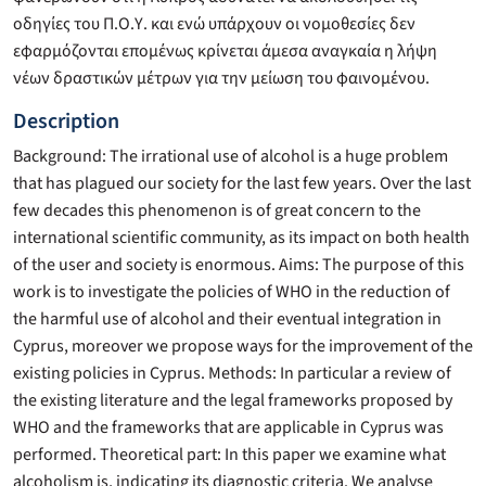
οδηγίες του Π.Ο.Υ. και ενώ υπάρχουν οι νομοθεσίες δεν
εφαρμόζονται επομένως κρίνεται άμεσα αναγκαία η λήψη
νέων δραστικών μέτρων για την μείωση του φαινομένου.
Description
Background: The irrational use of alcohol is a huge problem
that has plagued our society for the last few years. Over the last
few decades this phenomenon is of great concern to the
international scientific community, as its impact on both health
of the user and society is enormous. Aims: The purpose of this
work is to investigate the policies of WHO in the reduction of
the harmful use of alcohol and their eventual integration in
Cyprus, moreover we propose ways for the improvement of the
existing policies in Cyprus. Methods: In particular a review of
the existing literature and the legal frameworks proposed by
WHO and the frameworks that are applicable in Cyprus was
performed. Theoretical part: In this paper we examine what
alcoholism is, indicating its diagnostic criteria. We analyse