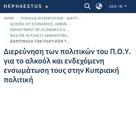
COMMUNITIES & COLLECTIONS
HEPHAESTUS
LOG IN
HOME
THESIS & DISSERTATION - ΔΙΑΤΡΙΒΈΣ & ΔΙΔΑΚΤΟΡΙΚΈΣ
SCHOOL OF ECONOMICS, ADMINISTRATION AND COMPUTER SCIENCE
DEPARTMENT OF ECONOMICS AND BUSINESS
MASTER IN PUBLIC ADMINISTRATION (MPA)
ΔΙΕΡΕΎΝΗΣΗ ΤΩΝ ΠΟΛΙΤΙΚΏΝ ΤΟΥ Π.Ο.Υ. ΓΙΑ ΤΟ ΑΛΚΟΌΛ ΚΑΙ ΕΝΔΕΧΌΜΕΝΗ ΕΝΣΩΜΆΤΩΣΗ ΤΟΥΣ ΣΤΗΝ ΚΥΠΡΙΑΚΉ ΠΟΛΙΤΙΚΉ
Διερεύνηση των πολιτικών του Π.Ο.Υ.
για το αλκοόλ και ενδεχόμενη
ενσωμάτωση τους στην Κυπριακή
πολιτική