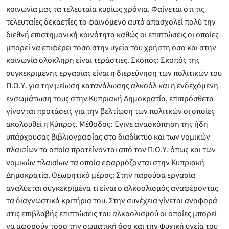
κοινωνία μας τα τελευταία κυρίως χρόνια. Φαίνεται ότι τις
τελευταίες δεκαετίες το φαινόμενο αυτό απασχολεί πολύ την
διεθνή επιστημονική κοινότητα καθώς οι επιπτώσεις οι οποίες
μπορεί να επιφέρει τόσο στην υγεία του χρήστη όσο και στην
κοινωνία ολόκληρη είναι τεράστιες. Σκοπός: Σκοπός της
συγκεκριμένης εργασίας είναι η διερεύνηση των πολιτικών του
Π.Ο.Υ. για την μείωση κατανάλωσης αλκοόλ και η ενδεχόμενη
ενσωμάτωση τους στην Κυπριακή Δημοκρατία, επιπρόσθετα
γίνονται προτάσεις για την βελτίωση των πολιτκών οι οποίες
ακολουθεί η Κύπρος. Μέθοδος: Έγινε ανασκόπηση της ήδη
υπάρχουσας βιβλιογραφίας στο διαδίκτυο και των νομικών
πλαισίων τα οποία προτείνονται από τον Π.Ο.Υ. όπως και των
νομικών πλαισίων τα οποία εφαρμόζονται στην Κυπριακή
Δημοκρατία. Θεωρητικό μέρος: Στην παρούσα εργασία
αναλύεται συγκεκριμένα τι είναι ο αλκοολισμός αναφέροντας
τα διαγνωστικά κριτήρια του. Στην συνέχεια γίνεται αναφορά
στις επιβλαβής επιπτώσεις του αλκοολισμού οι οποίες μπορεί
να αφορούν τόσο την σωματική όσο και την ψυχική υγεία του