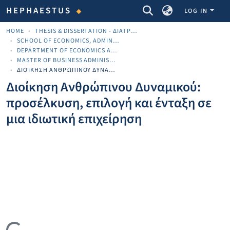
COMMUNITIES & COLLECTIONS
HEPHAESTUS
LOG IN
HOME
THESIS & DISSERTATION - ΔΙΑΤΡΙΒΈΣ & ΔΙΔΑΚΤΟΡΙΚΈΣ
SCHOOL OF ECONOMICS, ADMINISTRATION AND COMPUTER SCIENCE
DEPARTMENT OF ECONOMICS AND BUSINESS
MASTER OF BUSINESS ADMINISTRATION (ΜΒΑ)
ΔΙΟΊΚΗΣΗ ΑΝΘΡΏΠΙΝΟΥ ΔΥΝΑΜΙΚΟΎ: ΠΡΟΣΈΛΚΥΣΗ, ΕΠΙΛΟΓΉ ΚΑΙ ΈΝΤΑΞΗ ΣΕ ΜΙΑ ΙΔΙΩΤΙΚΉ ΕΠΙΧΕΊΡΗΣΗ
Διοίκηση Ανθρώπινου Δυναμικού:
προσέλκυση, επιλογή και ένταξη σε
μια ιδιωτική επιχείρηση